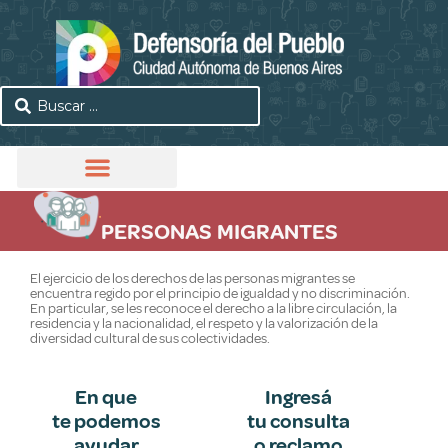
PERSONAS MIGRANTES
El ejercicio de los derechos de las personas migrantes se
encuentra regido por el principio de igualdad y no discriminación.
En particular, se les reconoce el derecho a la libre circulación, la
residencia y la nacionalidad, el respeto y la valorización de la
diversidad cultural de sus colectividades.
En que
Ingresá
te podemos
tu consulta
ayudar
o reclamo