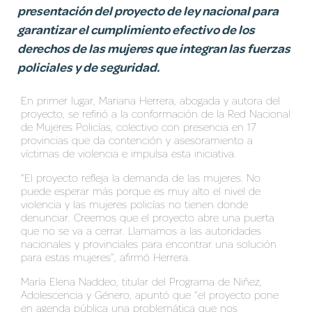
presentación del proyecto de ley nacional para
garantizar el cumplimiento efectivo de los
derechos de las mujeres que integran las fuerzas
policiales y de seguridad.
En primer lugar, Mariana Herrera, abogada y autora del
proyecto, se refirió a la conformación de la Red Nacional
de Mujeres Policías, colectivo con presencia en 17
provincias que da contención y asesoramiento a
víctimas de violencia e impulsa esta iniciativa.
“El proyecto refleja la demanda de las mujeres. No
puede esperar más porque es muy alto el nivel de
violencia y las mujeres policías no tienen donde
denunciar. Creemos que el proyecto abre una puerta
que no se va a cerrar. Llamamos a las autoridades
nacionales y provinciales para encontrar una solución
para estas mujeres”, afirmó Herrera.
Mar
ía Elena Naddeo, titular del Programa de Niñez,
Adolescencia y Género, apuntó que “el proyecto pone
en agenda pública una problemática que nos