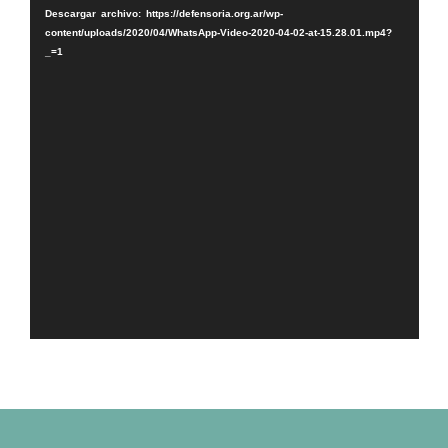
Descargar archivo: https://defensoria.org.ar/wp-
content/uploads/2020/04/WhatsApp-Video-2020-04-02-at-15.28.01.mp4?
_=1